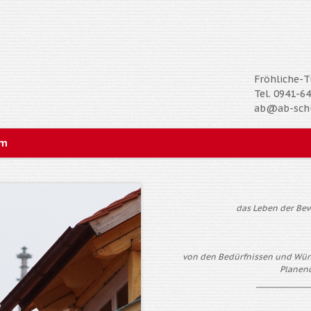
Fröhliche-
Tel. 0941-6
ab@ab-schu
Navigation
um
überspringen
das Leben der Bew
von den Bedürfnissen und Wün
Planen